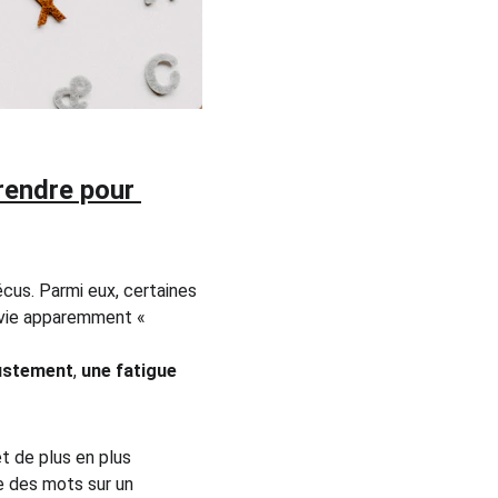
rendre pour 
cus. Parmi eux, certaines 
e vie apparemment « 
justement
, 
une fatigue 
t de plus en plus 
e des mots sur un 