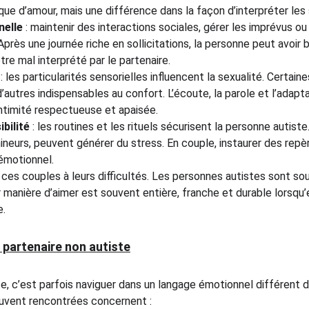
ue d’amour, mais une différence dans la façon d’interpréter les 
nelle
 : maintenir des interactions sociales, gérer les imprévus ou 
Après une journée riche en sollicitations, la personne peut avoir 
être mal interprété par le partenaire.
 : les particularités sensorielles influencent la sexualité. Certai
’autres indispensables au confort. L’écoute, la parole et l’adapt
intimité respectueuse et apaisée.
ibilité
 : les routines et les rituels sécurisent la personne autis
eurs, peuvent générer du stress. En couple, instaurer des repèr
 émotionnel.
e ces couples à leurs difficultés. Les personnes autistes sont so
r manière d’aimer est souvent entière, franche et durable lorsqu’
e.
a partenaire non autiste
e, c’est parfois naviguer dans un langage émotionnel différent d
souvent rencontrées concernent :