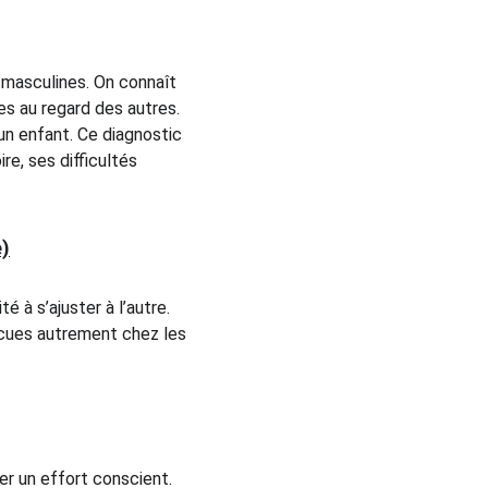
 masculines. On connaît 
les au regard des autres.
n enfant. Ce diagnostic 
re, ses difficultés 
e)
 à s’ajuster à l’autre. 
cues autrement chez les 
r un effort conscient. 