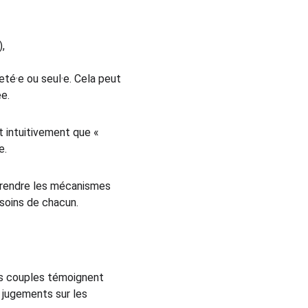
),
eté·e ou seul·e. Cela peut 
ée.
t intuitivement que « 
e.
mprendre les mécanismes 
esoins de chacun.
es couples témoignent 
e jugements sur les 