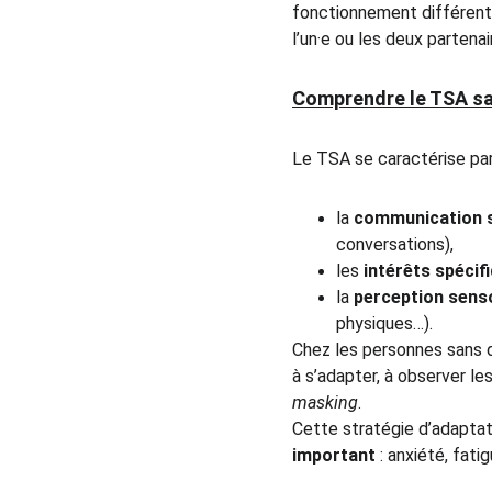
fonctionnement différent.
l’un·e ou les deux partenai
Comprendre le TSA san
Le TSA se caractérise par
la 
communication s
conversations),
les 
intérêts spécif
la 
perception senso
physiques…).
Chez les personnes sans d
à s’adapter, à observer le
masking
.
Cette stratégie d’adaptati
important
 : anxiété, fat