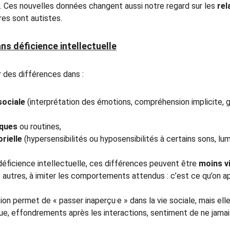
 Ces nouvelles données changent aussi notre regard sur les 
rel
res sont autistes.
s déficience intellectuelle
 des différences dans :
ociale
 (interprétation des émotions, compréhension implicite, 
iques
 ou routines,
rielle
 (hypersensibilités ou hyposensibilités à certains sons, lu
éficience intellectuelle, ces différences peuvent être 
moins vi
s autres, à imiter les comportements attendus : c’est ce qu’on ap
on permet de « passer inaperçu·e » dans la vie sociale, mais elle
igue, effondrements après les interactions, sentiment de ne jamais