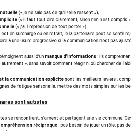
mutuelle
 (« je ne sais pas ce qu’il/elle ressent »),
mplicite
 (« il faut tout dire clairement, sinon rien n’est compris »
onnelle
 (« j’ai l’impression de tout porter »).
est en surcharge ou en retrait, le·la partenaire peut se sentir rej
oire à une usure progressive si la communication n’est pas ajust
témoignent aussi d’un 
manque d’informations
 : ils comprennen
autrement », sans savoir comment réagir ni où chercher de l’aid
 et la communication explicite
 sont les meilleurs leviers : co
ignes de fatigue sensorielle, mettre des mots simples sur les b
aires sont autistes
stes se rencontrent, s’aiment et partagent une vie commune. C
 compréhension réciproque
 : pas besoin de jouer un rôle, pas d