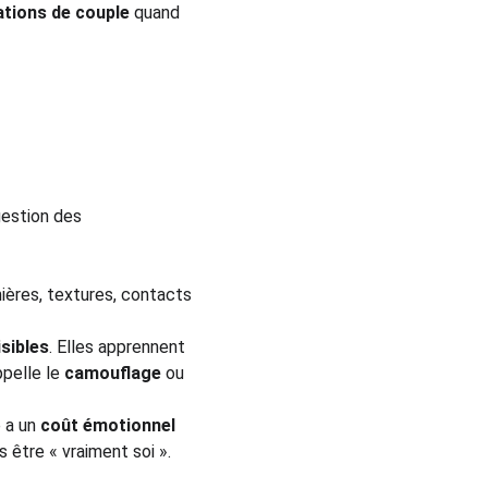
ations de couple
 quand 
gestion des 
mières, textures, contacts 
sibles
. Elles apprennent 
pelle le 
camouflage
 ou 
 a un 
coût émotionnel 
 être « vraiment soi ».